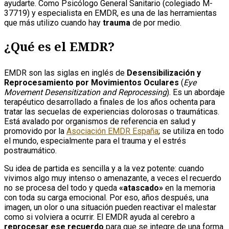
ayudarte. Como Psicólogo General Sanitario (colegiado M-
37719) y especialista en EMDR, es una de las herramientas
que más utilizo cuando hay
trauma
de por medio.
¿Qué es el EMDR?
EMDR son las siglas en inglés de
Desensibilización y
Reprocesamiento por Movimientos Oculares
(
Eye
Movement Desensitization and Reprocessing
). Es un abordaje
terapéutico desarrollado a finales de los años ochenta para
tratar las secuelas de experiencias dolorosas o traumáticas.
Está avalado por organismos de referencia en salud y
promovido por la
Asociación EMDR España
; se utiliza en todo
el mundo, especialmente para el trauma y el estrés
postraumático.
Su idea de partida es sencilla y a la vez potente: cuando
vivimos algo muy intenso o amenazante, a veces el recuerdo
no se procesa del todo y queda
«atascado»
en la memoria
con toda su carga emocional. Por eso, años después, una
imagen, un olor o una situación pueden reactivar el malestar
como si volviera a ocurrir. El EMDR ayuda al cerebro a
reprocesar ese recuerdo
para que se integre de una forma