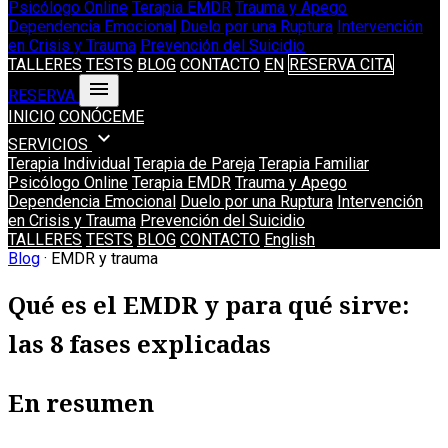
Psicólogo Online
Terapia EMDR
Trauma y Apego
Dependencia Emocional
Duelo por una Ruptura
Intervención
en Crisis y Trauma
Prevención del Suicidio
TALLERES
TESTS
BLOG
CONTACTO
EN
RESERVA CITA
menu
RESERVA
INICIO
CONÓCEME
expand_more
SERVICIOS
Terapia Individual
Terapia de Pareja
Terapia Familiar
Psicólogo Online
Terapia EMDR
Trauma y Apego
Dependencia Emocional
Duelo por una Ruptura
Intervención
en Crisis y Trauma
Prevención del Suicidio
TALLERES
TESTS
BLOG
CONTACTO
English
Blog
· EMDR y trauma
Qué es el EMDR y para qué sirve:
las 8 fases explicadas
En resumen