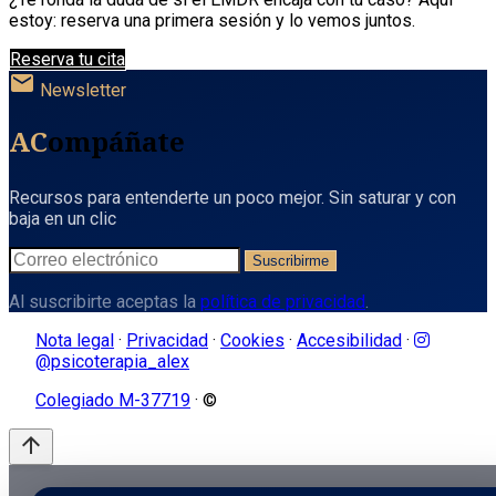
estoy: reserva una primera sesión y lo vemos juntos.
Reserva tu cita
mail
Newsletter
AC
ompáñate
Recursos para entenderte un poco mejor. Sin saturar y con
baja en un clic
Suscribirme
Al suscribirte aceptas la
política de privacidad
.
Nota legal
·
Privacidad
·
Cookies
·
Accesibilidad
·
@psicoterapia_alex
Colegiado M-37719
· ©
arrow_upward