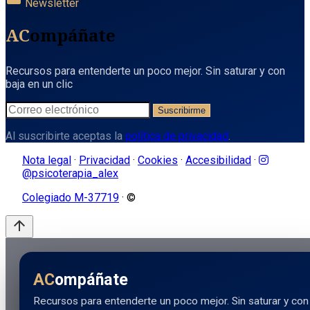
Newsletter
AC
ompáñate
Recursos para entenderte un poco mejor. Sin saturar y con
baja en un clic
Suscribirme
Al suscribirte aceptas la
política de privacidad
.
Nota legal
·
Privacidad
·
Cookies
·
Accesibilidad
·
@psicoterapia_alex
Colegiado M-37719
· ©
arrow_upward
AC
ompáñate
Recursos para entenderte un poco mejor. Sin saturar y con