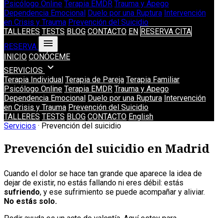
Psicólogo Online
Terapia EMDR
Trauma y Apego
Dependencia Emocional
Duelo por una Ruptura
Intervención
en Crisis y Trauma
Prevención del Suicidio
TALLERES
TESTS
BLOG
CONTACTO
EN
RESERVA CITA
menu
RESERVA
INICIO
CONÓCEME
expand_more
SERVICIOS
Terapia Individual
Terapia de Pareja
Terapia Familiar
Psicólogo Online
Terapia EMDR
Trauma y Apego
Dependencia Emocional
Duelo por una Ruptura
Intervención
en Crisis y Trauma
Prevención del Suicidio
TALLERES
TESTS
BLOG
CONTACTO
English
Servicios
· Prevención del suicidio
Prevención del suicidio en Madrid
Cuando el dolor se hace tan grande que aparece la idea de
dejar de existir, no estás fallando ni eres débil: estás
sufriendo
, y ese sufrimiento se puede acompañar y aliviar.
No estás solo.