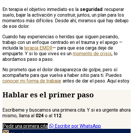
En terapia el objetivo inmediato es la
seguridad
: recuperar
suelo, bajar la activación y construir, juntos, un plan para los
momentos más difíciles. Desde ahí, miramos qué hay debajo
de ese dolor.
Cuando hay experiencias o heridas que siguen pesando,
trabajo con un enfoque centrado en el trauma y el apego —
incluida la
terapia EMDR
— para que esa carga deje de
empujarte. Y si lo que vives es un
momento de crisis
, lo
abordamos paso a paso.
No prometo que el dolor desaparezca de golpe, pero sí
acompañarte para que vuelva a haber sitio para ti. Puedes
conocer mi forma de trabajar
antes de dar el paso. Aquí estoy.
Hablar es el primer paso
Escríbeme y buscamos una primera cita. Y si es urgente ahora
mismo, llama al
024
o al
112
.
Pedir una primera cita
Escribir por WhatsApp
mail