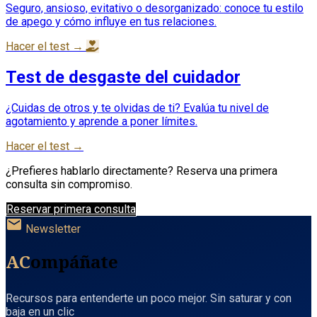
Seguro, ansioso, evitativo o desorganizado: conoce tu estilo
de apego y cómo influye en tus relaciones.
Hacer el test →
Test de desgaste del cuidador
¿Cuidas de otros y te olvidas de ti? Evalúa tu nivel de
agotamiento y aprende a poner límites.
Hacer el test →
¿Prefieres hablarlo directamente? Reserva una primera
consulta sin compromiso.
Reservar primera consulta
mail
Newsletter
AC
ompáñate
Recursos para entenderte un poco mejor. Sin saturar y con
baja en un clic