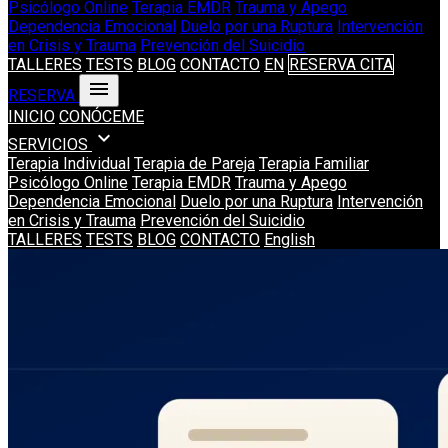
Psicólogo Online
Terapia EMDR
Trauma y Apego
Dependencia Emocional
Duelo por una Ruptura
Intervención
en Crisis y Trauma
Prevención del Suicidio
TALLERES
TESTS
BLOG
CONTACTO
EN
RESERVA CITA
menu
RESERVA
INICIO
CONÓCEME
expand_more
SERVICIOS
Terapia Individual
Terapia de Pareja
Terapia Familiar
Psicólogo Online
Terapia EMDR
Trauma y Apego
Dependencia Emocional
Duelo por una Ruptura
Intervención
en Crisis y Trauma
Prevención del Suicidio
TALLERES
TESTS
BLOG
CONTACTO
English