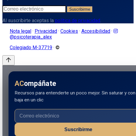
Suscribirme
Al suscribirte aceptas la
política de privacidad
.
Nota legal
·
Privacidad
·
Cookies
·
Accesibilidad
·
@psicoterapia_alex
Colegiado M-37719
· ©
arrow_upward
AC
ompáñate
Recursos para entenderte un poco mejor. Sin saturar y con
baja en un clic
Suscribirme