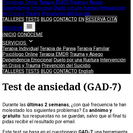
Psicólogo Online
Terapia EMDR
Trauma y Apego
Dependencia Emocional
Duelo por una Ruptura
Intervención
en Crisis y Trauma
Prevención del Suicidio
TALLERES
TESTS
BLOG
CONTACTO
EN
RESERVA CITA
menu
RESERVA
INICIO
CONÓCEME
expand_more
SERVICIOS
Terapia Individual
Terapia de Pareja
Terapia Familiar
Psicólogo Online
Terapia EMDR
Trauma y Apego
Dependencia Emocional
Duelo por una Ruptura
Intervención
en Crisis y Trauma
Prevención del Suicidio
TALLERES
TESTS
BLOG
CONTACTO
English
Test de ansiedad (GAD-7)
Durante las
últimas 2 semanas
, ¿con qué frecuencia te han
molestado los siguientes problemas? Es
anónimo y
gratuito
: tus respuestas no se guardan, salvo que al final tú
pidas recibir el resultado por email.
Este test se basa en el cuestionario
GAD-7
, una herramienta