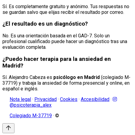
Sí. Es completamente gratuito y anónimo. Tus respuestas no
se guardan salvo que elijas recibir el resultado por correo.
¿El resultado es un diagnóstico?
No. Es una orientación basada en el GAD-7. Solo un
profesional cualificado puede hacer un diagnóstico tras una
evaluación completa.
¿Puedo hacer terapia para la ansiedad en
Madrid?
Sí. Alejandro Cabeza es
psicólogo en Madrid
(colegiado M-
37719) y trabaja la ansiedad de forma presencial y online, en
español e inglés.
Nota legal
·
Privacidad
·
Cookies
·
Accesibilidad
·
@psicoterapia_alex
Colegiado M-37719
· ©
arrow_upward