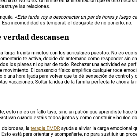
echazo. No lo es. Un límite es la información que el otro necesi
 destruye las relaciones.
nquila:
«Esta tarde voy a desconectar un par de horas y luego 
 Esa incomodidad es temporal; el desgaste de no ponerlo, no.
e verdad descansen
ha larga, treinta minutos con los auriculares puestos. No es ego
comentario te activa, decide de antemano cómo responder sin entr
todos los planes ni opinar de todo. Rechazar una actividad es per
e movimiento. El cansancio físico amplifica cualquier roce emoci
go o una hora fijada para volver que te dé sensación de control y d
stas vacaciones. Soltar la idea de la familia perfecta te ahorra la 
arte, esto no es un fallo tuyo, sino un patrón que aprendiste hac
eactivan cuando estáis todos juntos y cómo construir vínculos don
 dolorosas, la
terapia EMDR
ayuda a aliviar la carga emocional 
sto está para orientar y acompañarte, no para sustituir un proce