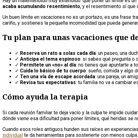
Hay un malentendido muy extendido: que poner un límite es un r
acaba acumulando resentimiento
, y el resentimiento sí que
Un buen límite en vacaciones no es un portazo, es una frase tra
cariño, y sostienes la pequeña incomodidad que pueda generar.
Tu plan para unas vacaciones que d
✓
Reserva un rato a solas cada día
: un paseo, una duc
✓
Anticipa el tema espinoso
: si sabes qué pregunta o 
✓
Permítete un «no» al día
: no tienes que apuntarte a 
✓
Cuida lo básico de tu cuerpo
: sueño, comida y algo d
✓
Ten una vía de escape acordada
: una pareja, un ami
✓
Revisa tus expectativas
: tu familia no va a cambiar e
Cómo ayuda la terapia
Si cada reunión familiar te deja vacío y la culpa te impide cuid
dónde viene esa dificultad para poner límites, qué heridas se r
Cuando esos roles antiguos hunden sus raíces en experiencias
individual
te da herramientas para sostenerte con menos culpa. E