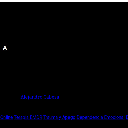
Alejandro Cabeza
Online
Terapia EMDR
Trauma y Apego
Dependencia Emocional
D