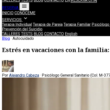
TALLERES
TESTS
BLOG
CONTACTO
EN
RESERVA CITA
menu
RESERVA
INICIO
CONÓCEME
expand_more
SERVICIOS
Terapia Individual
Terapia de Pareja
Terapia Familiar
Psicólogo 
Prevención del Suicidio
TALLERES
TESTS
BLOG
CONTACTO
English
Blog
· Autocuidado
Estrés en vacaciones con la familia
Por
Alejandro Cabeza
· Psicólogo General Sanitario (Col. M-37