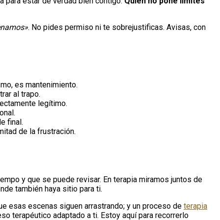
ta para estar de verdad bien contigo.
Quien no pone límites
cenamos»
. No pides permiso ni te sobrejustificas. Avisas, con
ísmo, es mantenimiento.
ar al trapo.
fectamente legítimo.
onal.
e final.
mitad de la frustración.
e tiempo y que se puede revisar. En terapia miramos juntos de
de también haya sitio para ti.
que esas escenas siguen arrastrando; y un proceso de
terapia
so terapéutico adaptado a ti. Estoy aquí para recorrerlo