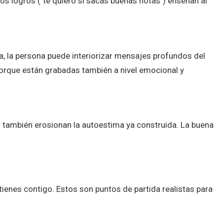
s logros ("te quiero si sacas buenas notas") enseñan al
, la persona puede interiorizar mensajes profundos del
 porque están grabadas también a nivel emocional y
s también erosionan la autoestima ya construida. La buena
 tienes contigo. Estos son puntos de partida realistas para