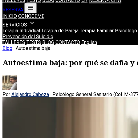
TALLERES
TESTS
BLOG
CONTACTO
EN
RESERVA CITA
menu
RESERVA
INICIO
CONÓCEME
expand_more
SERVICIOS
Terapia Individual
Terapia de Pareja
Terapia Familiar
Psicólogo 
Prevención del Suicidio
TALLERES
TESTS
BLOG
CONTACTO
English
Blog
· Autoestima baja
Autoestima baja: por qué se daña y
Por
Alejandro Cabeza
· Psicólogo General Sanitario (Col. M-37