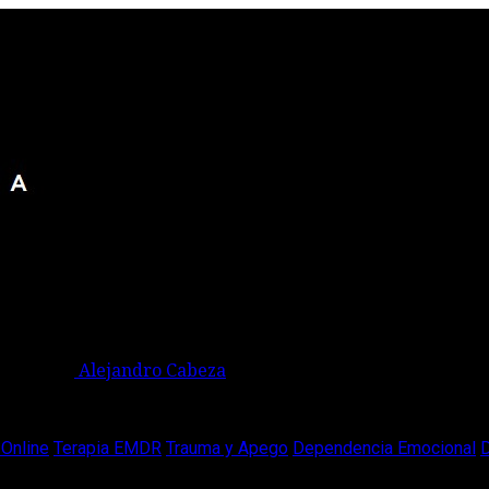
Alejandro Cabeza
Online
Terapia EMDR
Trauma y Apego
Dependencia Emocional
D