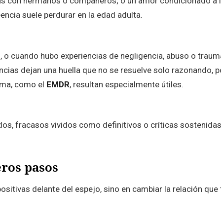
das con hermanos o compañeros; o un amor condicionado a lo
encia suele perdurar en la edad adulta.
o cuando hubo experiencias de negligencia, abuso o trauma
vencias dejan una huella que no se resuelve solo razonando,
auma, como el
EMDR
, resultan especialmente útiles.
dos, fracasos vividos como definitivos o críticas sostenida
ros pasos
ositivas delante del espejo, sino en cambiar la relación que