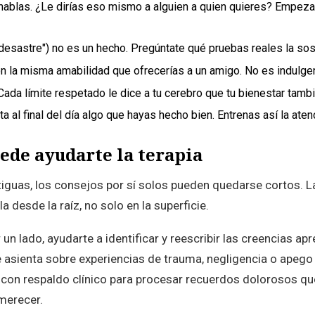
ablas. ¿Le dirías eso mismo a alguien a quien quieres? Empezar
desastre") no es un hecho. Pregúntate qué pruebas reales la sost
on la misma amabilidad que ofrecerías a un amigo. No es indulgenc
Cada límite respetado le dice a tu cerebro que tu bienestar tamb
a al final del día algo que hayas hecho bien. Entrenas así la atenc
ede ayudarte la terapia
tiguas, los consejos por sí solos pueden quedarse cortos. L
 desde la raíz, no solo en la superficie.
 lado, ayudarte a identificar y reescribir las creencias apr
 asienta sobre experiencias de trauma, negligencia o apego
on respaldo clínico para procesar recuerdos dolorosos que
 merecer.