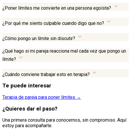
expand_more
¿Poner límites me convierte en una persona egoísta?
expand_more
¿Por qué me siento culpable cuando digo que no?
expand_more
¿Cómo pongo un límite sin discutir?
¿Qué hago si mi pareja reacciona mal cada vez que pongo un
expand_more
límite?
expand_more
¿Cuándo conviene trabajar esto en terapia?
Te puede interesar
Terapia de pareja para poner límites →
¿Quieres dar el paso?
Una primera consulta para conocernos, sin compromiso. Aquí
estoy para acompañarte.