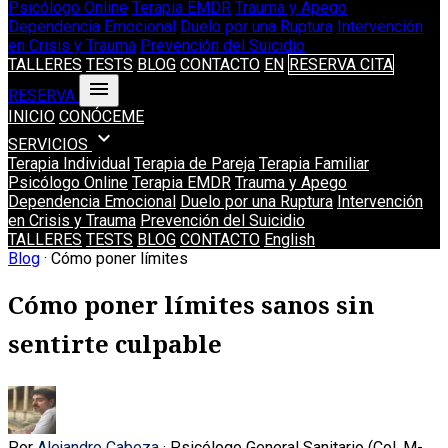
Psicólogo Online
Terapia EMDR
Trauma y Apego
Dependencia Emocional
Duelo por una Ruptura
Intervención
en Crisis y Trauma
Prevención del Suicidio
TALLERES
TESTS
BLOG
CONTACTO
EN
RESERVA CITA
menu
RESERVA
INICIO
CONÓCEME
expand_more
SERVICIOS
Terapia Individual
Terapia de Pareja
Terapia Familiar
Psicólogo Online
Terapia EMDR
Trauma y Apego
Dependencia Emocional
Duelo por una Ruptura
Intervención
en Crisis y Trauma
Prevención del Suicidio
TALLERES
TESTS
BLOG
CONTACTO
English
Blog
· Cómo poner límites
Cómo poner límites sanos sin
sentirte culpable
Por
Alejandro Cabeza
· Psicólogo General Sanitario (Col. M-