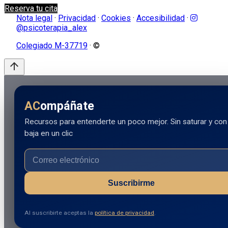
Reserva tu cita
Nota legal
·
Privacidad
·
Cookies
·
Accesibilidad
·
@psicoterapia_alex
Colegiado M-37719
· ©
arrow_upward
AC
ompáñate
Recursos para entenderte un poco mejor. Sin saturar y con
baja en un clic
Suscribirme
Al suscribirte aceptas la
política de privacidad
.