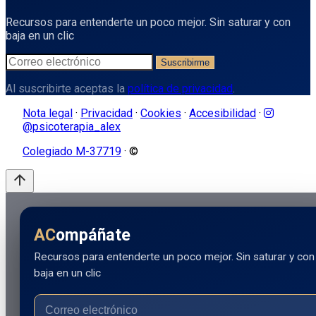
Recursos para entenderte un poco mejor. Sin saturar y con
baja en un clic
Suscribirme
Al suscribirte aceptas la
política de privacidad
.
Nota legal
·
Privacidad
·
Cookies
·
Accesibilidad
·
@psicoterapia_alex
Colegiado M-37719
· ©
arrow_upward
AC
ompáñate
Recursos para entenderte un poco mejor. Sin saturar y con
baja en un clic