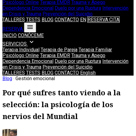
Psicólogo Online
Terapia EMDR
Trauma y Apego
Dependencia Emocional
Duelo por una Ruptura
Intervención
en Crisis y Trauma
Prevención del Suicidio
TALLERES
TESTS
BLOG
CONTACTO
EN
RESERVA CITA
menu
RESERVA
INICIO
CONÓCEME
expand_more
SERVICIOS
Terapia Individual
Terapia de Pareja
Terapia Familiar
Psicólogo Online
Terapia EMDR
Trauma y Apego
Dependencia Emocional
Duelo por una Ruptura
Intervención
en Crisis y Trauma
Prevención del Suicidio
TALLERES
TESTS
BLOG
CONTACTO
English
Blog
· Gestión emocional
Por qué sufres tanto viendo a la
selección: la psicología de los
nervios del Mundial