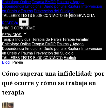
Psicólogo Online
Terapia EMDR
Trauma y Apego
Dependencia Emocional
Duelo por una Ruptura
Intervención
en Crisis y Trauma
Prevención del Suicidio
TALLERES
TESTS
BLOG
CONTACTO
EN
RESERVA CITA
menu
RESERVA
INICIO
CONÓCEME
expand_more
SERVICIOS
Terapia Individual
Terapia de Pareja
Terapia Familiar
Psicólogo Online
Terapia EMDR
Trauma y Apego
Dependencia Emocional
Duelo por una Ruptura
Intervención
en Crisis y Trauma
Prevención del Suicidio
TALLERES
TESTS
BLOG
CONTACTO
English
Blog
· Pareja
Cómo superar una infidelidad: por
qué ocurre y cómo se trabaja en
terapia