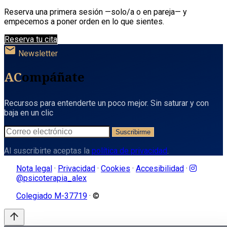
Reserva una primera sesión —solo/a o en pareja— y
empecemos a poner orden en lo que sientes.
Reserva tu cita
mail
Newsletter
AC
ompáñate
Recursos para entenderte un poco mejor. Sin saturar y con
baja en un clic
Suscribirme
Al suscribirte aceptas la
política de privacidad
.
Nota legal
·
Privacidad
·
Cookies
·
Accesibilidad
·
@psicoterapia_alex
Colegiado M-37719
· ©
arrow_upward