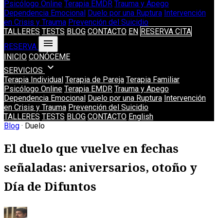
Psicólogo Online
Terapia EMDR
Trauma y Apego
Dependencia Emocional
Duelo por una Ruptura
Intervención
en Crisis y Trauma
Prevención del Suicidio
TALLERES
TESTS
BLOG
CONTACTO
EN
RESERVA CITA
menu
RESERVA
INICIO
CONÓCEME
expand_more
SERVICIOS
Terapia Individual
Terapia de Pareja
Terapia Familiar
Psicólogo Online
Terapia EMDR
Trauma y Apego
Dependencia Emocional
Duelo por una Ruptura
Intervención
en Crisis y Trauma
Prevención del Suicidio
TALLERES
TESTS
BLOG
CONTACTO
English
Blog
· Duelo
El duelo que vuelve en fechas
señaladas: aniversarios, otoño y
Día de Difuntos