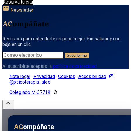
Reserva tu cita
mail
Newsletter
AC
ompáñate
Recursos para entenderte un poco mejor. Sin saturar y con
baja en un clic
Suscribirme
Al suscribirte aceptas la
política de privacidad
.
Nota legal
·
Privacidad
·
Cookies
·
Accesibilidad
·
@psicoterapia_alex
Colegiado M-37719
· ©
arrow_upward
AC
ompáñate