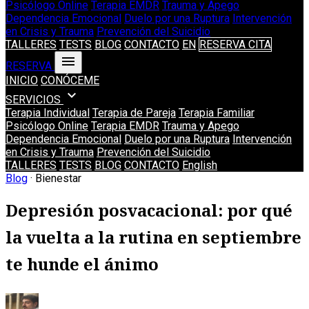
Psicólogo Online
Terapia EMDR
Trauma y Apego
Dependencia Emocional
Duelo por una Ruptura
Intervención
en Crisis y Trauma
Prevención del Suicidio
TALLERES
TESTS
BLOG
CONTACTO
EN
RESERVA CITA
menu
RESERVA
INICIO
CONÓCEME
expand_more
SERVICIOS
Terapia Individual
Terapia de Pareja
Terapia Familiar
Psicólogo Online
Terapia EMDR
Trauma y Apego
Dependencia Emocional
Duelo por una Ruptura
Intervención
en Crisis y Trauma
Prevención del Suicidio
TALLERES
TESTS
BLOG
CONTACTO
English
Blog
· Bienestar
Depresión posvacacional: por qué
la vuelta a la rutina en septiembre
te hunde el ánimo