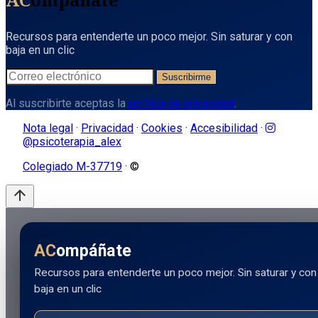
AC
ompáñate
Recursos para entenderte un poco mejor. Sin saturar y con
baja en un clic
Suscribirme
Al suscribirte aceptas la
política de privacidad
.
Nota legal
·
Privacidad
·
Cookies
·
Accesibilidad
·
@psicoterapia_alex
Colegiado M-37719
· ©
arrow_upward
AC
ompáñate
Recursos para entenderte un poco mejor. Sin saturar y con
baja en un clic